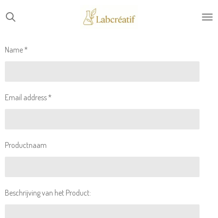
Skip
to
main
content
Name *
Email address *
Productnaam
Beschrijving van het Product: